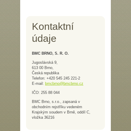
Kontaktní
údaje
BMC BRNO, S. R. O.
Jugoslávská 9,
613 00 Brno,
Česká republika
Telefon: +420 545 245 221-2
E-mail:
bmcbrno@bmcbrno.cz
IČO: 255 88 044
BMC Brno, s.r.o., zapsaná v
obchodním rejstříku vedeném
Krajským soudem v Brně, oddíl C,
vložka 36216