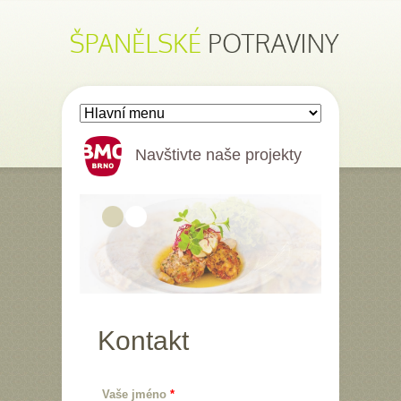
Přejít k hlavnímu obsahu
Navštivte naše projekty
BMC
Brno
Kontakt
Vaše jméno
*