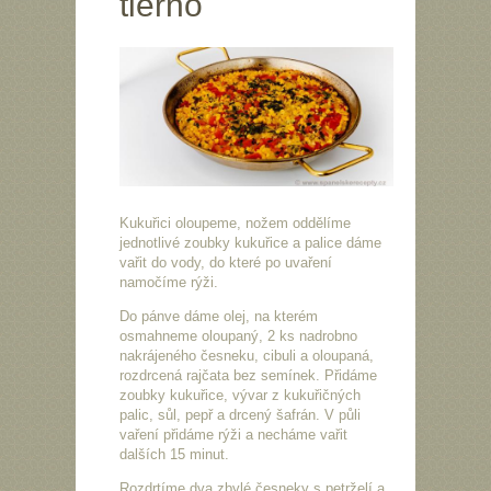
tierno
Kukuřici oloupeme, nožem oddělíme
jednotlivé zoubky kukuřice a palice dáme
vařit do vody, do které po uvaření
namočíme rýži.
Do pánve dáme olej, na kterém
osmahneme oloupaný, 2 ks nadrobno
nakrájeného česneku, cibuli a oloupaná,
rozdrcená rajčata bez semínek. Přidáme
zoubky kukuřice, vývar z kukuřičných
palic, sůl, pepř a drcený šafrán. V půli
vaření přidáme rýži a necháme vařit
dalších 15 minut.
Rozdrtíme dva zbylé česneky s petrželí a