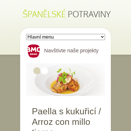
Přejít k hlavnímu obsahu
Navštivte naše projekty
BMC
Brno
Paella s kukuřicí /
Arroz con millo